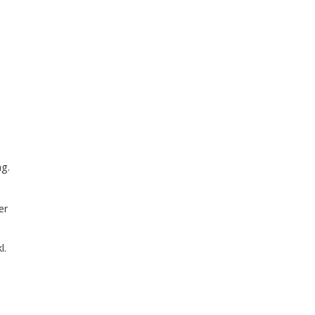
ng.
er
l.