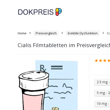
Home
Preisvergleich
Erektile Dysfunktion
Ci
Cialis Filmtabletten im Preisvergleic
★
★
★
2.5 mg -
5 mg - 2
10 mg - 