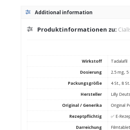
Additional information
Produktinformationen zu:
Cial
Wirkstoff
Tadalafil
Dosierung
2.5 mg, 5
Packungsgröße
4 St., 8 St
Hersteller
Lilly Deu
Original / Generika
Original 
Rezeptpflichtig
✅ E-Rezep
Darreichung
Filmtable