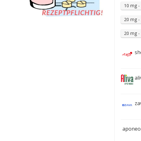
10 mg - 
20 mg - 
20 mg - 
sh
ali
za
aponeo