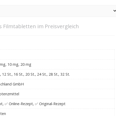
is Filmtabletten im Preisvergleich
 mg, 10 mg, 20 mg
., 12 St., 16 St., 20 St., 24 St., 28 St., 32 St.
tschland GmbH
Potenzmittel
t, ✅ Online-Rezept, ✅ Original-Rezept
tten