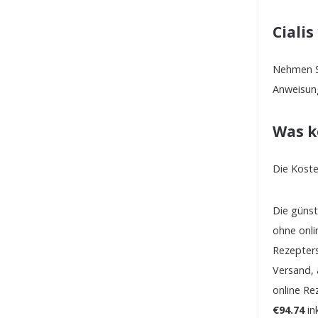
Ciali
Nehmen Si
Anweisung
Was k
Die Koste
Die günst
ohne onli
Rezepters
Versand, 
online Re
€94.74
in