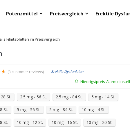
Potenzmittel
Preisvergleich
Erektile Dysfu
alis Filmtabletten im Preisvergleich
h
★
★
(
3
customer reviews)
Erektile Dysfunktion
Niedrigstpreis-Alarm einstel
 28 St.
2.5 mg - 56 St.
2.5 mg - 84 St.
5 mg - 14 St.
8 St.
5 mg - 56 St.
5 mg - 84 St.
10 mg - 4 St.
8 St.
10 mg - 12 St.
10 mg - 16 St.
10 mg - 20 St.