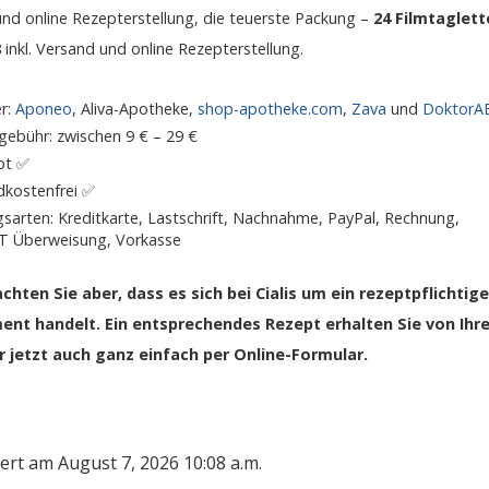
nd online Rezepterstellung, die teuerste Packung –
24 Filmtaglett
8
inkl. Versand und online Rezepterstellung.
er:
Aponeo
, Aliva-Apotheke,
shop-apotheke.com
,
Zava
und
DoktorA
ebühr: zwischen 9 € – 29 €
pt ✅
dkostenfrei ✅
sarten: Kreditkarte, Lastschrift, Nachnahme, PayPal, Rechnung,
 Überweisung, Vorkasse
achten Sie aber, dass es sich bei Cialis um ein rezeptpflichtig
nt handelt. Ein entsprechendes Rezept erhalten Sie von Ihr
r jetzt auch ganz einfach per Online-Formular.
iert am August 7, 2026 10:08 a.m.