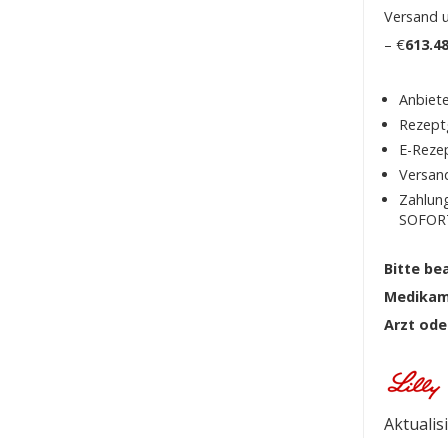
Versand u
– €
613.4
Anbiet
Rezeptg
E-Reze
Versan
Zahlung
SOFORT
Bitte be
Medikame
Arzt ode
Aktualis