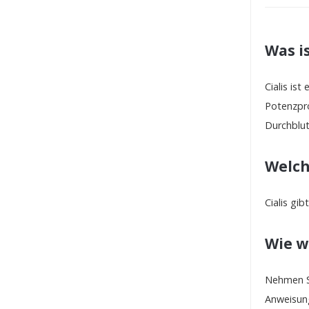
Was is
Cialis is
Potenzpr
Durchblu
Welch
Cialis gib
Wie w
Nehmen Si
Anweisung