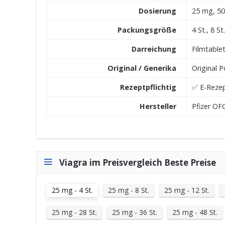
Dosierung
25 mg, 5
Packungsgröße
4 St., 8 St
Darreichung
Filmtable
Original / Generika
Original 
Rezeptpflichtig
✅ E-Rezep
Hersteller
Pfizer O
Viagra im Preisvergleich Beste Preise
25 mg - 4 St.
25 mg - 8 St.
25 mg - 12 St.
25 mg - 28 St.
25 mg - 36 St.
25 mg - 48 St.