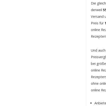
Die gleic
derweil
5
Versand u
Preis für
online Re
Rezepters
Und auch 
Preisverg
bei größ
online Re
Rezepters
ohne onli
online Re
Anbiet