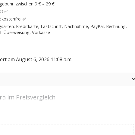
ebühr: zwischen 9 € – 29 €
pt ✅
dkostenfrei ✅
sarten: Kreditkarte, Lastschrift, Nachnahme, PayPal, Rechnung,
 Überweisung, Vorkasse
iert am August 6, 2026 11:08 a.m.
ra im Preisvergleich