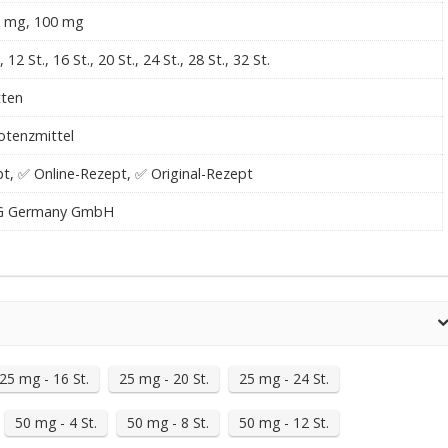
0 mg, 100 mg
., 12 St., 16 St., 20 St., 24 St., 28 St., 32 St.
tten
Potenzmittel
t, ✅ Online-Rezept, ✅ Original-Rezept
FG Germany GmbH
25 mg - 16 St.
25 mg - 20 St.
25 mg - 24 St.
50 mg - 4 St.
50 mg - 8 St.
50 mg - 12 St.