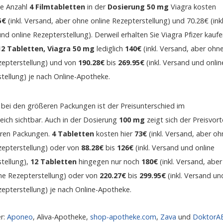
he Anzahl
4 Filmtabletten
in der
Dosierung 50 mg
Viagra kosten
5€
(inkl. Versand, aber ohne online Rezepterstellung) und 70.28€ (inkl
nd online Rezepterstellung). Derweil erhalten Sie Viagra Pfizer kauf
12 Tabletten, Viagra 50 mg
lediglich
140€
(inkl. Versand, aber ohn
zepterstellung) und von
190.28€
bis
269.95€
(inkl. Versand und onlin
tellung) je nach Online-Apotheke.
bei den größeren Packungen ist der Preisunterschied im
leich sichtbar. Auch in der Dosierung
100 mg
zeigt sich der Preisvorte
eren Packungen.
4 Tabletten
kosten hier
73€
(inkl. Versand, aber oh
zepterstellung) oder von
88.28€
bis
126€
(inkl. Versand und online
tellung),
12 Tabletten
hingegen nur noch
180€
(inkl. Versand, aber
ne Rezepterstellung) oder von
220.27€
bis
299.95€
(inkl. Versand un
zepterstellung) je nach Online-Apotheke.
er:
Aponeo
, Aliva-Apotheke,
shop-apotheke.com
,
Zava
und
DoktorA