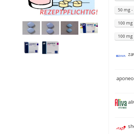
50 mg - 
100 mg -
100 mg -
za
aponeo
ali
sh