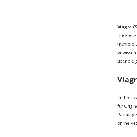
Viagra (S
Die klein
mehrere 
gewissen 
über die 
Viagr
Im Preisv
für Origin
Packunge
online Re